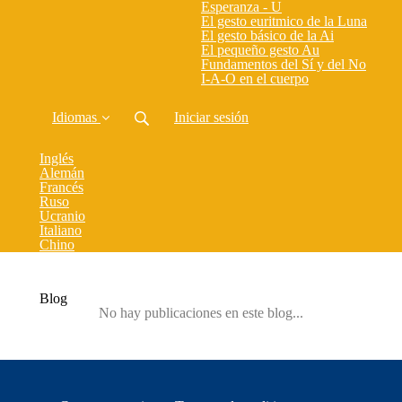
Esperanza - U
El gesto euritmico de la Luna
El gesto básico de la Ai
El pequeño gesto Au
Fundamentos del Sí y del No
I-A-O en el cuerpo
Idiomas
Iniciar sesión
Inglés
Alemán
Francés
Ruso
Ucranio
Italiano
Chino
Blog
No hay publicaciones en este blog...