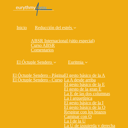
Inicio
Reducción del estrés
ABSR Internacional (sitio especial)
Curso ABSR
Comentarios
El Óctuple Sendero
Euritmia
El Óctuple Sendero - Página
El gesto básico de la A
El Óctuple Sendero - Curso
La A desde arriba
El gesto básico de la E
El gesto de la gran E
La E de las dos columnas
La I arquetípica
El gesto básico de la I
El gesto básico de la O
Respirar con los brazos
Caminar con O
La I de la U
La U de izquierda y derecha