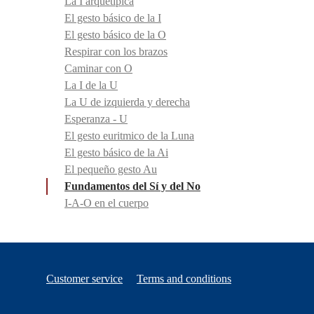
La I arquetípica
El gesto básico de la I
El gesto básico de la O
Respirar con los brazos
Caminar con O
La I de la U
La U de izquierda y derecha
Esperanza - U
El gesto euritmico de la Luna
El gesto básico de la Ai
El pequeño gesto Au
Fundamentos del Sí y del No
I-A-O en el cuerpo
Customer service
Terms and conditions