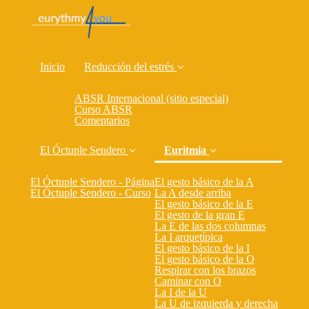
Inicio
Reducción del estrés
ABSR Internacional (sitio especial)
Curso ABSR
Comentarios
El Óctuple Sendero
Euritmia
El Óctuple Sendero - Página
El gesto básico de la A
El Óctuple Sendero - Curso
La A desde arriba
El gesto básico de la E
El gesto de la gran E
La E de las dos columnas
La I arquetípica
El gesto básico de la I
El gesto básico de la O
Respirar con los brazos
Caminar con O
La I de la U
La U de izquierda y derecha