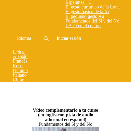
Esperanza - U
El gesto euritmico de la Luna
El gesto básico de la Ai
El pequeño gesto Au
(curre
Fundamentos del Sí y del No
I-A-O en el cuerpo
Idiomas
Iniciar sesión
Inglés
Alemán
Francés
Ruso
Ucranio
Italiano
Chino
Vídeo complementario a tu curso
(en inglés con pista de audio
adicional en español)
Fundamentos del Sí y del No