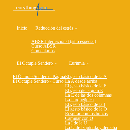
Inicio
Reducción del estrés
ABSR Internacional (sitio especial)
Curso ABSR
Comentarios
El Óctuple Sendero
Euritmia
El Óctuple Sendero - Página
El gesto básico de la A
El Óctuple Sendero - Curso
La A desde arriba
El gesto básico de la E
El gesto de la gran E
La E de las dos columnas
La I arquetípica
El gesto básico de la I
El gesto básico de la O
Respirar con los brazos
Caminar con O
La I de la U
La U de izquierda y derecha