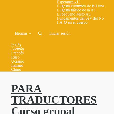
Esperanza - U
El gesto euritmico de la Luna
El gesto básico de la Ai
El pequeño gesto Au
Fundamentos del Sí y del No
I-A-O en el cuerpo
Idiomas
Iniciar sesión
Inglés
Alemán
Francés
Ruso
Ucranio
Italiano
Chino
PARA
TRADUCTORES
Curso grupal