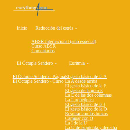
Inicio
Reducción del estrés
ABSR Internacional (sitio especial)
Curso ABSR
Comentarios
El Óctuple Sendero
Euritmia
El Óctuple Sendero - Página
El gesto básico de la A
El Óctuple Sendero - Curso
La A desde arriba
El gesto básico de la E
El gesto de la gran E
La E de las dos columnas
La I arquetípica
El gesto básico de la I
El gesto básico de la O
Respirar con los brazos
Caminar con O
La I de la U
La U de izquierda y derecha