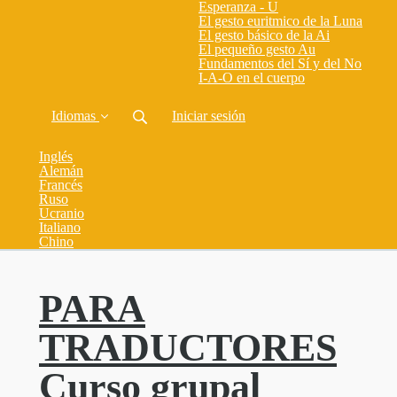
Esperanza - U
El gesto euritmico de la Luna
El gesto básico de la Ai
El pequeño gesto Au
Fundamentos del Sí y del No
I-A-O en el cuerpo
Idiomas
Iniciar sesión
Inglés
Alemán
Francés
Ruso
Ucranio
Italiano
Chino
PARA
TRADUCTORES
Curso grupal