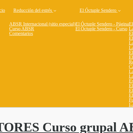
cio
Reducción del estrés
El Óctuple Sendero
ABSR Internacional (sitio especial)
El Óctuple Sendero - Página
El
Curso ABSR
El Óctuple Sendero - Curso
La
Comentarios
El
El
La
La
El
El
Re
C
La
La
Es
El
El
El
Fu
I-
RES Curso grupal AB