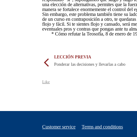
una elección de alternativas, permites que la fue
manera se fortalece enormemente el control del ego
Sin embargo, este problema también tiene su lado o
de un curso en contraposición a otro, te quedara
flojo y fácil. Si te sientes flojo y cansado, será
eventuales pros y contras que pongas ante tu alm
* Cómo refutar la Teosofía, 8 de enero de 1
LECCIÓN PREVIA
Ponderar las decisiones y llevarlas a cabo
Like
Customer service
Terms and conditions