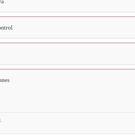
va
ntrol
ones
d