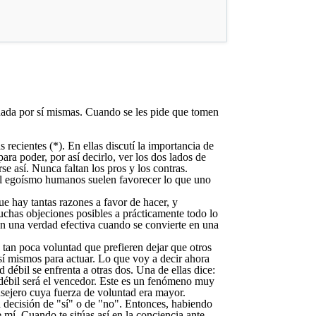
 nada por sí mismas. Cuando se les pide que tomen
recientes (*). En ellas discutí la importancia de
ara poder, por así decirlo, ver los dos lados de
e así. Nunca faltan los pros y los contras.
 el egoísmo humanos suelen favorecer lo que uno
e hay tantas razones a favor de hacer, y
uchas objeciones posibles a prácticamente todo lo
n una verdad efectiva cuando se convierte en una
tan poca voluntad que prefieren dejar que otros
sí mismos para actuar. Lo que voy a decir ahora
ébil se enfrenta a otras dos. Una de ellas dice:
 débil será el vencedor. Este es un fenómeno muy
nsejero cuya fuerza de voluntad era mayor.
 decisión de "sí" o de "no". Entonces, habiendo
mí. Cuando te sitúas así en la conciencia ante