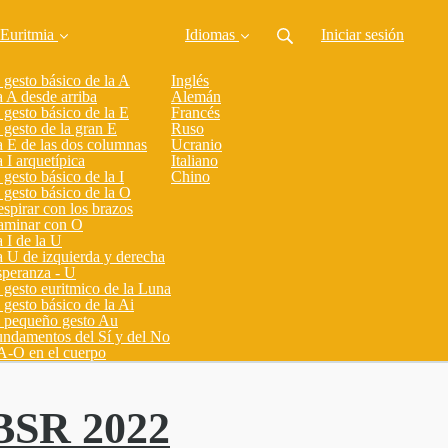
Euritmia
Idiomas
Iniciar sesión
 gesto básico de la A
Inglés
 A desde arriba
Alemán
 gesto básico de la E
Francés
 gesto de la gran E
Ruso
 E de las dos columnas
Ucranio
 I arquetípica
Italiano
 gesto básico de la I
Chino
 gesto básico de la O
spirar con los brazos
aminar con O
 I de la U
 U de izquierda y derecha
peranza - U
 gesto euritmico de la Luna
 gesto básico de la Ai
 pequeño gesto Au
ndamentos del Sí y del No
A-O en el cuerpo
SR 2022