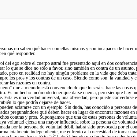
personas no saben qué hacer con ellas mismas y son incapaces de hacer
ben qué responder.
l del ego sobre el cuerpo astral fue presentado aquí en dos conferencias 
ar lo que se dice no sólo a favor, sino también en contra de un asunto, p
lado, pero en realidad no hay ningún problema en la vida que deba tratars
empre los pros y los contras de un caso. Siendo como son, la vanidad y
erar las razones en contra.
bueno" que a menudo está convencido de que lo será si hace las cosas qu
ntra. Es un hecho incómodo tener que darse cuenta, pero siempre hay m
. Esta es una verdad universal, una obviedad, pero puede convertirse e
ambién lo que podría dejarse de hacer.
pueden aclararse con un ejemplo. Sin duda, has conocido a personas de 
tados preguntándose qué deben hacer en lugar de encontrar razones en 
os contras y pros. Supongamos que una de estas personas de voluntad d
uya voluntad ejerza una mayor influencia sobre la persona de voluntad
tomada por la persona de voluntad débil, habrá sido provocada por el co
orma totalmente independiente, me enfrento a la necesidad de tomar una
ue hay que hacer. Este "sí" habrá liberado una fuerte fuerza dentro de 