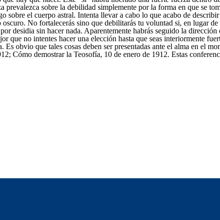
rza prevalezca sobre la debilidad simplemente por la forma en que se tom
 sobre el cuerpo astral. Intenta llevar a cabo lo que acabo de describir 
scuro. No fortalecerás sino que debilitarás tu voluntad si, en lugar de 
s por desidia sin hacer nada. Aparentemente habrás seguido la dirección
 mejor que no intentes hacer una elección hasta que seas interiormente fu
a. Es obvio que tales cosas deben ser presentadas ante el alma en el m
912; Cómo demostrar la Teosofía, 10 de enero de 1912. Estas conferen