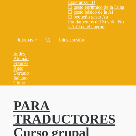
Esperanza - U
El gesto euritmico de la Luna
El gesto básico de la Ai
El pequeño gesto Au
Fundamentos del Sí y del No
I-A-O en el cuerpo
Idiomas
Iniciar sesión
Inglés
Alemán
Francés
Ruso
Ucranio
Italiano
Chino
PARA
TRADUCTORES
Curso grupal