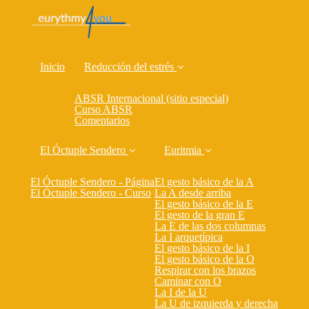
Inicio
Reducción del estrés
ABSR Internacional (sitio especial)
Curso ABSR
Comentarios
El Óctuple Sendero
Euritmia
El Óctuple Sendero - Página
El gesto básico de la A
El Óctuple Sendero - Curso
La A desde arriba
El gesto básico de la E
El gesto de la gran E
La E de las dos columnas
La I arquetípica
El gesto básico de la I
El gesto básico de la O
Respirar con los brazos
Caminar con O
La I de la U
La U de izquierda y derecha