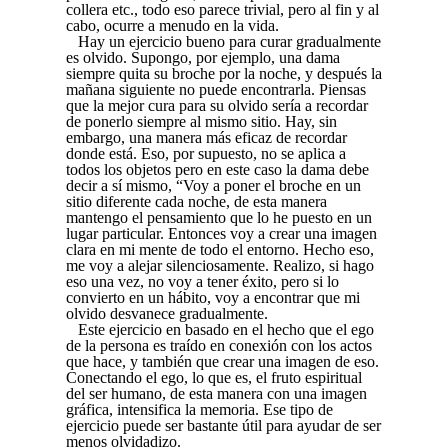
collera etc., todo eso parece trivial, pero al fin y al
cabo, ocurre a menudo en la vida.
Hay un ejercicio bueno para curar gradualmente
es olvido. Supongo, por ejemplo, una dama
siempre quita su broche por la noche, y después la
mañana siguiente no puede encontrarla. Piensas
que la mejor cura para su olvido sería a recordar
de ponerlo siempre al mismo sitio. Hay, sin
embargo, una manera más eficaz de recordar
donde está. Eso, por supuesto, no se aplica a
todos los objetos pero en este caso la dama debe
decir a sí mismo, “Voy a poner el broche en un
sitio diferente cada noche, de esta manera
mantengo el pensamiento que lo he puesto en un
lugar particular. Entonces voy a crear una imagen
clara en mi mente de todo el entorno. Hecho eso,
me voy a alejar silenciosamente. Realizo, si hago
eso una vez, no voy a tener éxito, pero si lo
convierto en un hábito, voy a encontrar que mi
olvido desvanece gradualmente.
Este ejercicio en basado en el hecho que el ego
de la persona es traído en conexión con los actos
que hace, y también que crear una imagen de eso.
Conectando el ego, lo que es, el fruto espiritual
del ser humano, de esta manera con una imagen
gráfica, intensifica la memoria. Ese tipo de
ejercicio puede ser bastante útil para ayudar de ser
menos olvidadizo.