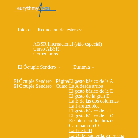
Inicio
Reducción del estrés
ABSR Internacional (sitio especial)
Curso ABSR
Comentarios
El Óctuple Sendero
Euritmia
El Óctuple Sendero - Página
El gesto básico de la A
El Óctuple Sendero - Curso
La A desde arriba
El gesto básico de la E
El gesto de la gran E
La E de las dos columnas
La I arquetípica
El gesto básico de la I
El gesto básico de la O
Respirar con los brazos
Caminar con O
La I de la U
La U de izquierda y derecha