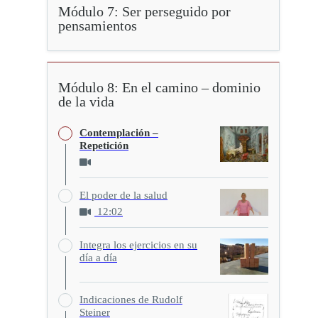
Módulo 7: Ser perseguido por
pensamientos
Módulo 8: En el camino – dominio
de la vida
Contemplación –
Repetición
El poder de la salud
12:02
Integra los ejercicios en su
día a día
Indicaciones de Rudolf
Steiner