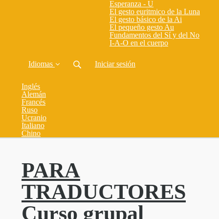
Esperanza - U
El gesto euritmico de la Luna
El gesto básico de la Ai
El pequeño gesto Au
Fundamentos del Sí y del No
I-A-O en el cuerpo
Idiomas
Iniciar sesión
Inglés
Alemán
Francés
Ruso
Ucranio
Italiano
Chino
PARA
TRADUCTORES
Curso grupal